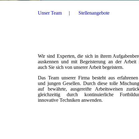
Unser Team
Stellenangebote
Wir sind Experten, die sich in ihrem Aufgabenber
auskennen und mit Be­geis­te­rung an der Arbeit
auch Sie sich von unserer Arbeit begeistern.
Das Team unserer Firma besteht aus erfahrenen 
und jung­en Gesellen. Durch diese tolle Mischun
auf bewährte, ausgereifte Arbeitsweisen zurüc
gleichzeitig durch kon­ti­nu­ier­li­che Fortbil
innovative Techniken anwenden.